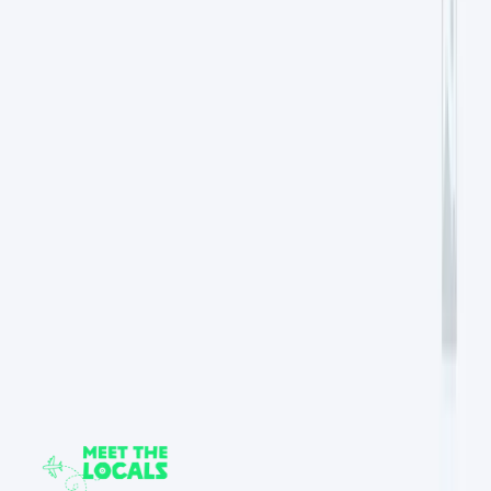
Noord-Amerika
Verenigde Staten
De Verenigde Staten staan op Meet the Locals voor
contrast: New Yorkse energie, Florida-zon en roadtrips
waar de afstanden onderdeel van de reis zijn.
Azië
Vietnam
Vietnam is een land van beweging: scooters, markten,
lange afstanden en landschappen die van stad naar kust
naar bergen verschuiven.